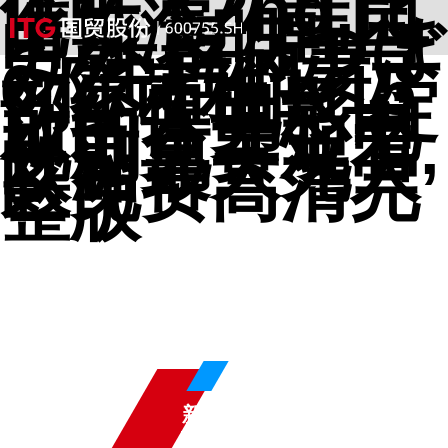
催眠术2nd,比
比饰演的韩国
电影,望月つぼ
み,年轻的妻子
6,陈诗雅的15
部经典电影,绽
放的许开心电
视剧免费观看,
欧洲最大无人
区免费高清完
整版
新聞中心
NEWS CENTER