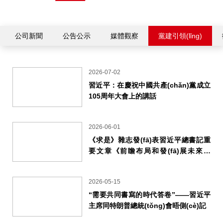
公司新聞
公告公示
媒體觀察
黨建引領(lǐng)
2026-07-02
習近平：在慶祝中國共產(chǎn)黨成立
105周年大會上的講話
2026-06-01
《求是》雜志發(fā)表習近平總書記重
要文章《前瞻布局和發(fā)展未來產
(chǎn)業(yè)》
2026-05-15
“需要共同書寫的時代答卷”——習近平
主席同特朗普總統(tǒng)會晤側(cè)記