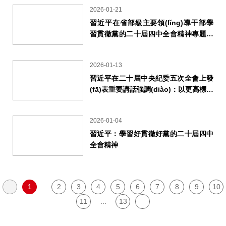
2026-01-21
習近平在省部級主要領(lǐng)導干部學
習貫徹黨的二十屆四中全會精神專題研
討班開班式上發(fā)表重要講話
2026-01-13
習近平在二十屆中央紀委五次全會上發
(fā)表重要講話強調(diào)：以更高標準
更實舉措推進全面從嚴治黨 為實現
(xiàn)“十五五”時期目標任務(wù)提供
2026-01-04
堅強保障
習近平：學習好貫徹好黨的二十屆四中
全會精神
1
2
3
4
5
6
7
8
9
10
11
...
13