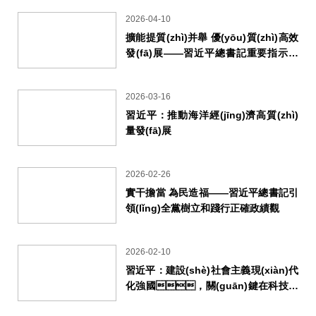
2026-04-10
擴能提質(zhì)并舉 優(yōu)質(zhì)高效
發(fā)展——習近平總書記重要指示激
勵廣大干部群眾奮力譜寫服務(wù)業
(yè)高質(zhì)量發(fā)展新篇章
2026-03-16
習近平：推動海洋經(jīng)濟高質(zhì)
量發(fā)展
2026-02-26
實干擔當 為民造福——習近平總書記引
領(lǐng)全黨樹立和踐行正確政績觀
2026-02-10
習近平：建設(shè)社會主義現(xiàn)代
化強國，關(guān)鍵在科技自
立自強