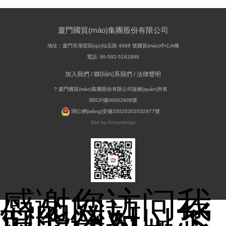
廈門國貿(mào)集團股份有限公司
地址：廈門市湖里區(qū)仙岳路 4688 號國貿(mào)中心A棟
電話: 86-592-5161888
加入我們
/
聯(lián)系我們
/
法律聲明
? 廈門國貿(mào)集團股份有限公司版權(quán)所有
閩ICP備06002909號
閩公網(wǎng)安備35020302032977號
Site by Amoydesign
感谢您访问我
们的网站，您
可能还对以下