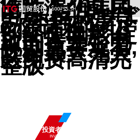
催眠术2nd,比
比饰演的韩国
电影,望月つぼ
み,年轻的妻子
6,陈诗雅的15
部经典电影,绽
放的许开心电
视剧免费观看,
欧洲最大无人
区免费高清完
整版
投資者關(GUĀN)系
INVESTOR RELATIONS