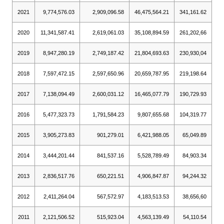
2021
9,774,576.03
2,909,096.58
46,475,564.21
341,161.62
2020
11,341,587.41
2,619,061.03
35,108,894.59
261,202,66
2019
8,947,280.19
2,749,187.42
21,804,693.63
230,930,04
2018
7,597,472.15
2,597,650.96
20,659,787.95
219,198.64
2017
7,138,094.49
2,600,031.12
16,465,077.79
190,729.93
2016
5,477,323.73
1,791,584.23
9,807,655.68
104,319.77
2015
3,905,273.83
901,279.01
6,421,988.05
65,049.89
2014
3,444,201.44
841,537.16
5,528,789.49
84,903.34
2013
2,836,517.76
650,221.51
4,906,847.87
94,244.32
2012
2,411,264.04
567,572.97
4,183,513.53
38,656,60
2011
2,121,506.52
515,923.04
4,563,139.49
54,110.54