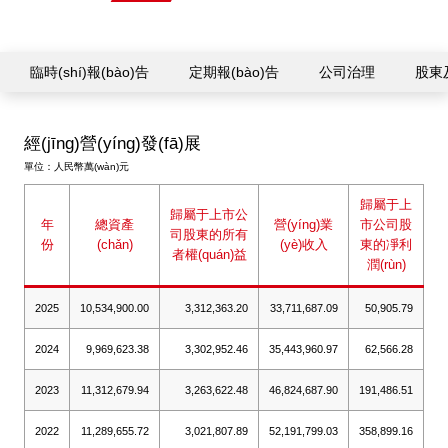
臨時(shí)報(bào)告
定期報(bào)告
公司治理
股東
經(jīng)營(yíng)發(fā)展
單位：人民幣萬(wàn)元
歸屬于上
歸屬于上市公
年
總資產
營(yíng)業
市公司股
司股東的所有
份
(chǎn)
(yè)收入
東的凈利
者權(quán)益
潤(rùn)
2025
10,534,900.00
3,312,363.20
33,711,687.09
50,905.79
2024
9,969,623.38
3,302,952.46
35,443,960.97
62,566.28
2023
11,312,679.94
3,263,622.48
46,824,687.90
191,486.51
2022
11,289,655.72
3,021,807.89
52,191,799.03
358,899.16