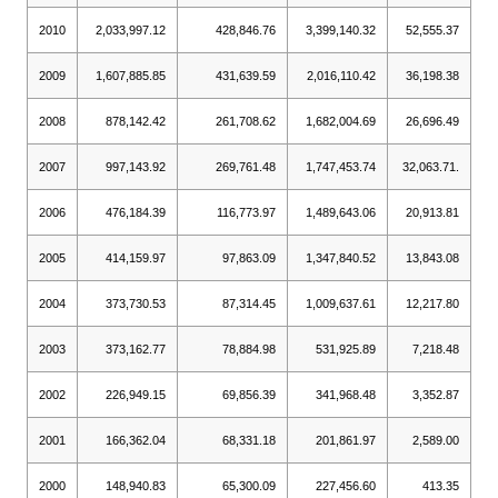
2010
2,033,997.12
428,846.76
3,399,140.32
52,555.37
2009
1,607,885.85
431,639.59
2,016,110.42
36,198.38
2008
878,142.42
261,708.62
1,682,004.69
26,696.49
2007
997,143.92
269,761.48
1,747,453.74
32,063.71.
2006
476,184.39
116,773.97
1,489,643.06
20,913.81
2005
414,159.97
97,863.09
1,347,840.52
13,843.08
2004
373,730.53
87,314.45
1,009,637.61
12,217.80
2003
373,162.77
78,884.98
531,925.89
7,218.48
2002
226,949.15
69,856.39
341,968.48
3,352.87
2001
166,362.04
68,331.18
201,861.97
2,589.00
2000
148,940.83
65,300.09
227,456.60
413.35